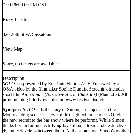
7:00 PM
-
9:00 PM CST
Roxy Theatre
320 20th St W, Saskatoon
View Map
Sorry, no tickets are available.
Description
SOLO
, co-presented by En Toute Fierté - ACF. Followed by a
Q&A video by the filmmaker Sophie Dupuis. Screening includes
short film
Arc-en-noir (Narrative Arc in Black Ink)
(Manitoba). All
programming info is available on
www.festivalcinergie.ca
.
Synopsis:
SOLO
tells the story of Simon, a rising star on the
Montreal drag scene. It's love at first sight when he meets Olivier,
the new recruit to the bar-show where he performs. While Simon
thinks he's in for an electrifying love affair, a toxic and destructive
dynamic develops between them. At the same time, Simon's mother