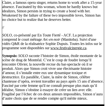
Claire, a famous opera singer, returns home to work after a 15-year
absence. Fascinated by this woman, whom he hardly knows but
idealizes, Simon persists in trying to create a bond with her.
Weakened by the failure of these two impossible loves, Simon has
no choice but to realize that he deserves better.
//
SOLO
, co-présenté par En Toute Fierté - ACF. La projection
comprend le court métrage
Arc-en-noir
(Manitoba). Suivi d'une
vidéo Q&R de la réalisatrice Sophie Dupuis. Toutes les infos sur le
programme sont disponibles sur
www.festivalcinergie.ca
.
Synopsis:
SOLO
raconte l’histoire de Simon, étoile montante de la
scène de drag de Montréal. C’est le coup de foudre lorsqu’il
rencontre Olivier, la nouvelle recrue du bar-spectacle où il se
produit. Alors que Simon croit vivre une électrisante histoire
d’amour, il s’installe entre eux une dynamique toxique et
destructrice. En parallèle, Claire, la mère de Simon, célèbre
chanteuse d’opéra, revient travailler au pays après 15 ans d’absence.
Fasciné par cette femme qu'il ne connaît presque plus mais qu’il
idéalise, Simon s’obstine à essayer de créer un lien avec elle.
Fragilisé par l’échec de ces deux amours impossibles, Simon n’aura
d’autre choix que de se rendre compte qu'il mérite mieux.